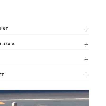
OHNT
LUXAIR
FF