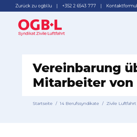
Zurück zu ogbl.lu
+352 2 6543 777
Kontaktformul
Vereinbarung üb
Mitarbeiter von
Startseite
/
14 Berufssyndikate
/
Zivile Luftfahrt