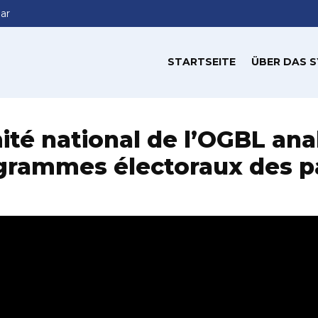
ar
STARTSEITE
ÜBER DAS 
té national de l’OGBL ana
grammes électoraux des pa