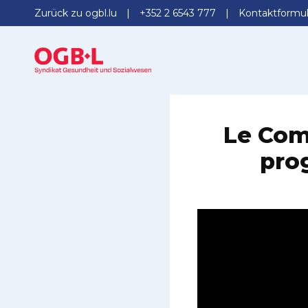
Zurück zu ogbl.lu
+352 2 6543 777
Kontaktformul
Le Comi
pro