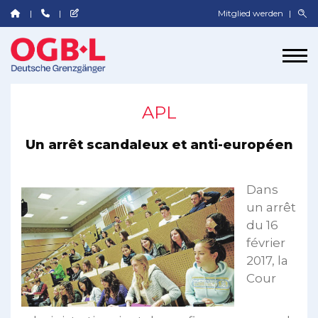
Mitglied werden
APL
Un arrêt scandaleux et anti-européen
Dans
un arrêt
du 16
février
2017, la
Cour