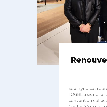
Renouvel
Seul syndicat repr
l’OGBL a signé le 1
convention collecti
Center SA exploit