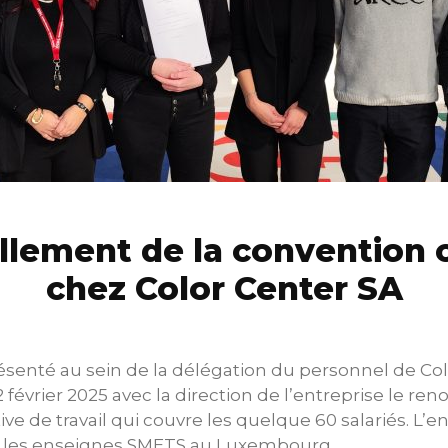
lement de la convention c
chez Color Center SA
ésenté au sein de la délégation du personnel de Col
2 février 2025 avec la direction de l’entreprise le re
ve de travail qui couvre les quelque 60 salariés. L’e
e les enseignes SMETS au Luxembourg