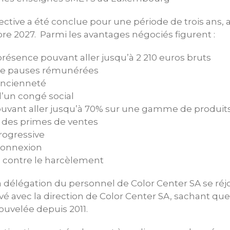
ective a été conclue pour une période de trois ans, a
e 2027. Parmi les avantages négociés figurent :
résence pouvant aller jusqu’à 2 210 euros bruts
de pauses rémunérées
ancienneté
d’un congé social
uvant aller jusqu’à 70% sur une gamme de produit
 des primes de ventes
progressive
éconnexion
 contre le harcèlement
a délégation du personnel de Color Center SA se ré
uvé avec la direction de Color Center SA, sachant qu
nouvelée depuis 2011.