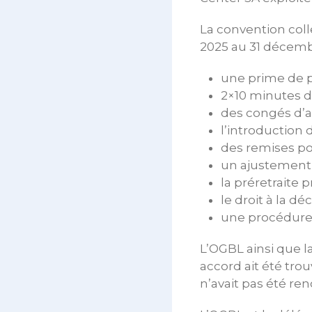
La convention coll
2025 au 31 décembr
une prime de p
2×10 minutes 
des congés d’
l’introduction 
des remises po
un ajustement
la préretraite 
le droit à la d
une procédure
L’OGBL ainsi que l
accord ait été tro
n’avait pas été re