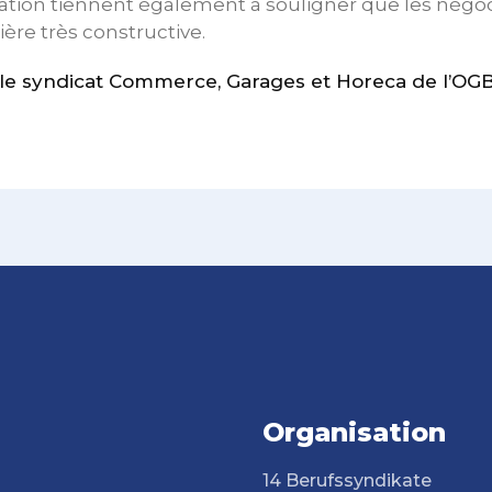
ation tiennent également à souligner que les négoc
re très constructive.
e syndicat Commerce, Garages et Horeca de l’OGB
Organisation
14 Berufssyndikate