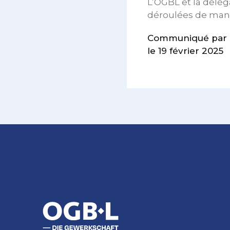
L’OGBL et la délég
déroulées de maniè
Communiqué par l
le 19 février 2025