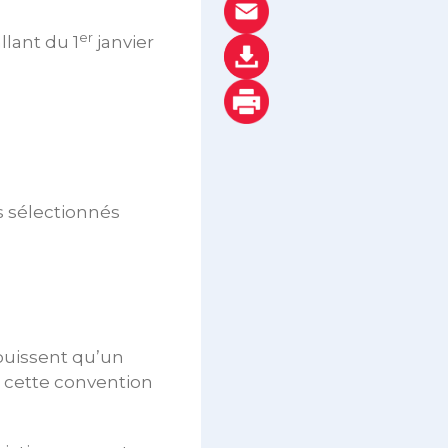
er
llant du 1
janvier
s sélectionnés
jouissent qu’un
e cette convention