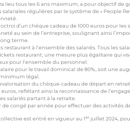
ura lieu tous les 6 ans maximum, a pour objectif de g
salariales régulières par le système de « People Re
ienneté.
l’octroi d’un chèque cadeau de 1000 euros pour les s
neté au sein de l’entreprise, soulignant ainsi l’imp
 long terme.
ts restaurant à l’ensemble des salariés. Tous les sala
ckets restaurant, une mesure plus égalitaire qui vis
aux pour l’ensemble du personnel.
alaire pour le travail dominical de 80%, soit une a
 minimum légal.
revalorisation du chèque-cadeau de départ en retraite
 euros, reflétant ainsi la reconnaissance de l’enga
salariés partant à la retraite.
r de congé par année pour effectuer des activités d
er
ollective est entré en vigueur au 1
juillet 2024, po