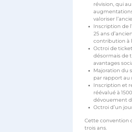
révision, qui a
augmentations 
valoriser l’anc
Inscription de 
25 ans d’ancien
contribution à
Octroi de ticke
désormais de ti
avantages soci
Majoration du s
par rapport au
Inscription et 
réévalué à 1500
dévouement des 
Octroi d’un jou
Cette convention c
trois ans.