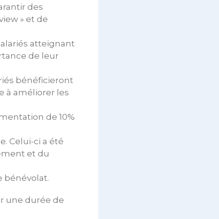
arantir des
view » et de
alariés atteignant
ortance de leur
riés bénéficieront
e à améliorer les
ugmentation de 10%
. Celui-ci a été
gement et du
e bénévolat.
ur une durée de