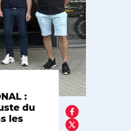
NAL :
uste du
s les