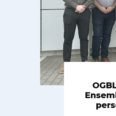
OGBL
Ensemb
pers