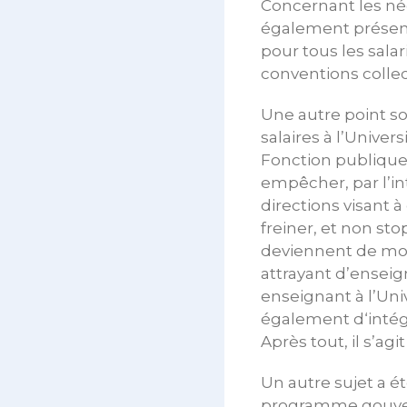
Concernant les né
également présenté
pour tous les sala
conventions collec
Une autre point so
salaires à l’Unive
Fonction publique
empêcher, par l’in
directions visant à
freiner, et non st
deviennent de moin
attrayant d’ensei
enseignant à l’Uni
également d‘intégr
Après tout, il s’ag
Un autre sujet a ét
programme gouvern