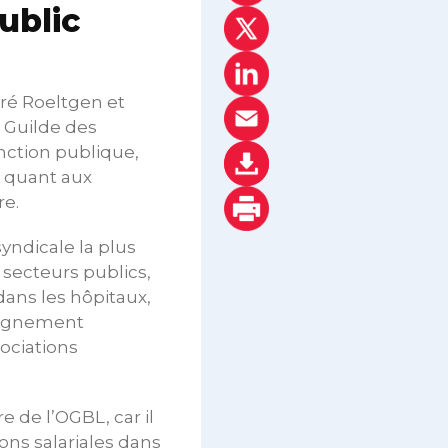
ublic
dré Roeltgen et
 Guilde des
nction publique,
e quant aux
re.
syndicale la plus
secteurs publics,
ans les hôpitaux,
seignement
ociations
e de l’OGBL, car il
ns salariales dans