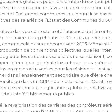
gociations globales pour l’ensemble du secteur pub
 sa revendication en faveur d’une convention colle
riés de l’État et des communes, qui pourrait se baser
tives des salariés de l’État et des Communes du Su
ulevé dans ce contexte a été l’absence de lien entre
rsité de Luxembourg et dans les Centres de recherche
, comme cela existait encore avant 2003. Même si l
troduction de conventions collectives, que les inten
 dégrader les structures salariales ne se réalisent, c
opper la tendance générale faisant que les carrières
s en moins attrayantes pour les résidents. Il est a
gner dans l’enseignement secondaire que d’être ch
versité ou dans un CRP. Pour cette raison, l’OGBL r
er ce secteur aux négociations globales relatives a
it ici aussi d’établissements publics.
é la revalorisation des carrières des contrôleurs aér
emental et que l’OGBL salue. L’OGBL et son part