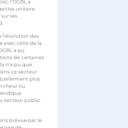
lic, l’OGBL a
ctive unitaire
 sur les
d.
 l’évolution des
 avec celle de la
’OGBL a pu
tions de certaines
ela n’a pu que
 dans ce secteur
ctuellement plus
ercheur ou
evendique
u secteur public.
iens prévue par le
enaire de