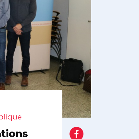
blique
tions