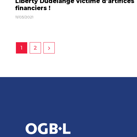
Liberty Dudelange victime d’artifices
financiers !
11/03/2021
1
2