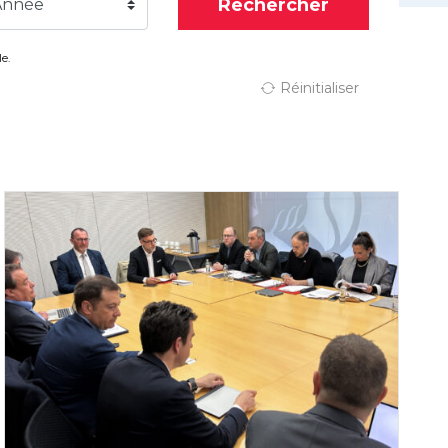
Rechercher
Année
e.
Réinitialiser