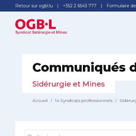
Retour sur ogbl.lu
+352 2 6543 777
Formulaire de
Communiqués d
Sidérurgie et Mines
Accueil
/
14 Syndicats professionnels
/
Sidérur