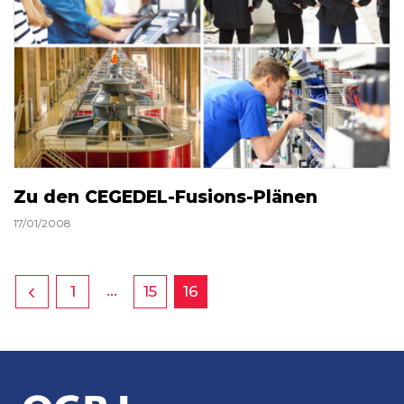
Zu den CEGEDEL-Fusions-Plänen
17/01/2008
…
1
15
16