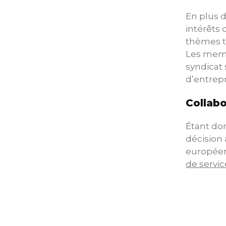
En plus d
intérêts 
thèmes to
Les membr
syndicat
d’entrepr
Collabo
Étant do
décision 
européen,
de servic