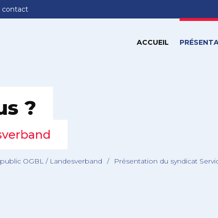
 contact
ACCUEIL
PRÉSENTA
us ?
sverband
 public OGBL / Landesverband
/
Présentation du syndicat Serv