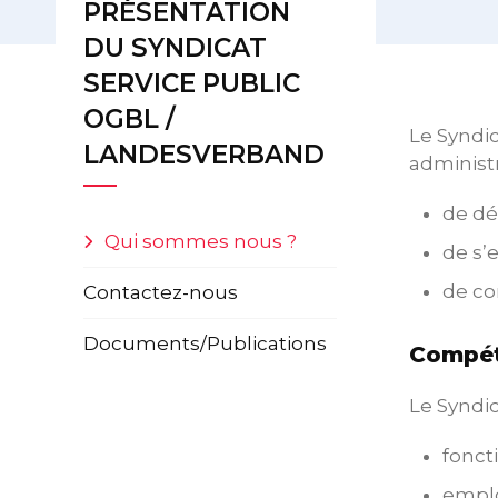
PRÉSENTATION
DU SYNDICAT
SERVICE PUBLIC
OGBL /
Le Syndi
LANDESVERBAND
administr
de dé
Qui sommes nous ?
de s’
de co
Contactez-nous
Documents/Publications
Compét
Le Syndic
fonct
emplo