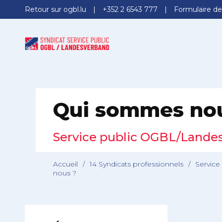
Retour sur ogbl.lu
+352 2 6543 777
Formulaire de
Qui sommes no
Service public OGBL/Lande
Accueil
/
14 Syndicats professionnels
/
Service
nous ?