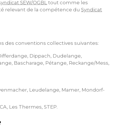
syndicat SEW/OGBL
tout comme les
anté relevant de la compétence du
Syndicat
ns des conventions collectives suivantes:
ifferdange, Dippach, Dudelange,
rcange, Bascharage, Pétange, Reckange/Mess,
evenmacher, Leudelange, Mamer, Mondorf-
ICA, Les Thermes, STEP.
?