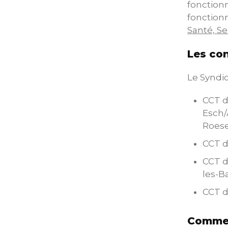
fonctionn
fonctionn
Santé, Se
Les con
Le Syndic
CCT d
Esch/
Roese
CCT de
CCT d
les-B
CCT d
Commen