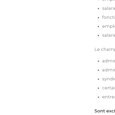
salari
fonc
empl
sala
Le champ
admin
admin
synd
certa
entre
Sont exc