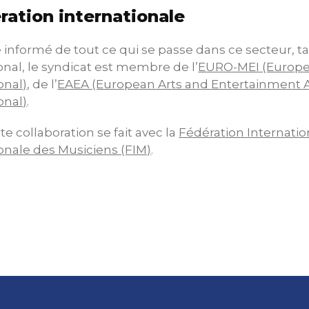
ration internationale
e informé de tout ce qui se passe dans ce secteur, 
onal, le syndicat est membre de l’
EURO-MEI (Europe
onal)
, de l’
EAEA (European Arts and Entertainment A
onal)
.
te collaboration se fait avec la
Fédération Internation
onale des Musiciens (FIM)
.