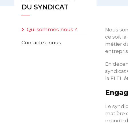
DU SYNDICAT
Qui sommes-nous ?
Nous som
ce soit l
Contactez-nous
métier du
entrepris
En décem
syndicat 
la FLTL 
Engag
Le syndi
matière d
monde du