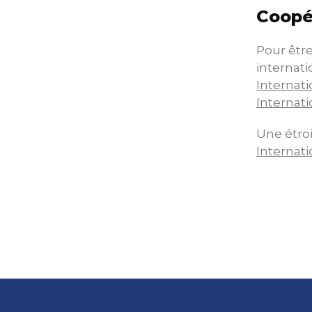
Coopé
Pour êtr
internati
Internati
Internati
Une étroi
Internati