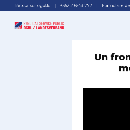
Retour sur ogbl.lu
+352 2 6543 777
Formulaire de
Un fron
mo