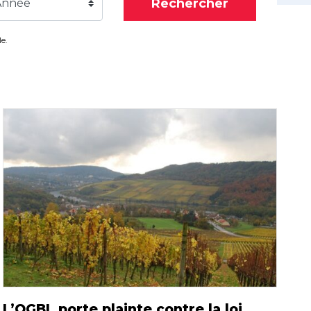
Rechercher
Année
e.
L’OGBL porte plainte contre la loi