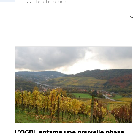
S
L’OGBL entame une nouvelle phase