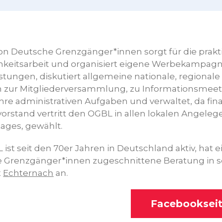
ion Deutsche Grenzgänger*innen sorgt für die prak
chkeitsarbeit und organisiert eigene Werbekampagnen
stungen, diskutiert allgemeine nationale, regionale 
ich zur Mitgliederversammlung, zu Informationsmeet
ihre administrativen Aufgaben und verwaltet, da fin
orstand vertritt den OGBL in allen lokalen Angelegen
tages, gewählt.
ist seit den 70er Jahren in Deutschland aktiv, hat e
 Grenzgänger*innen zugeschnittene Beratung in s
t
Echternach
an.
Facebooksei