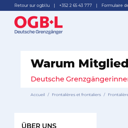
Retour sur ogbl.lu
+352 2 65 43 777
Formulaire d
Warum Mitglie
Deutsche Grenzgängerinne
Accueil
/
Frontalières et frontaliers
/
Frontalièr
ÜBER UNS