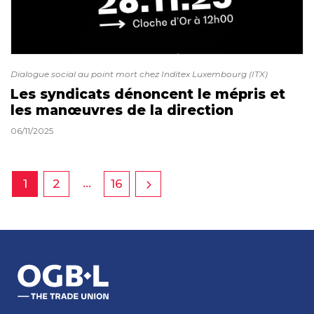
Dialogue social au point mort chez Inditex Luxembourg (ITX)
Les syndicats dénoncent le mépris et
les manœuvres de la direction
06/11/2025
…
1
2
16