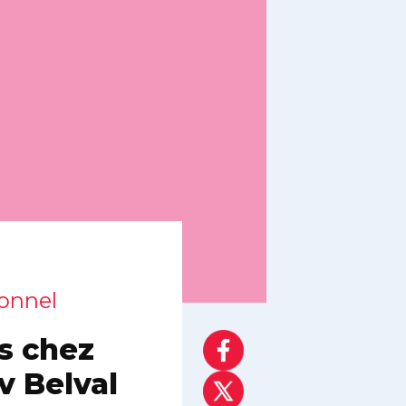
sonnel
ts chez
v Belval