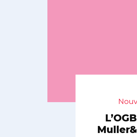
Nouve
L’OGBL
Muller&