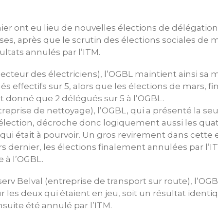
ier ont eu lieu de nouvelles élections de délégatio
ses, après que le scrutin des élections sociales de 
ultats annulés par l’ITM.
ecteur des électriciens), l’OGBL maintient ainsi sa 
s effectifs sur 5, alors que les élections de mars, f
t donné que 2 délégués sur 5 à l’OGBL.
eprise de nettoyage), l’OGBL, qui a présenté la seul
 élection, décroche donc logiquement aussi les quat
 qui était à pourvoir. Un gros revirement dans cette 
 dernier, les élections finalement annulées par l’ITM
 à l’OGBL.
serv Belval (entreprise de transport sur route), l’OG
r les deux qui étaient en jeu, soit un résultat ident
nsuite été annulé par l’ITM.