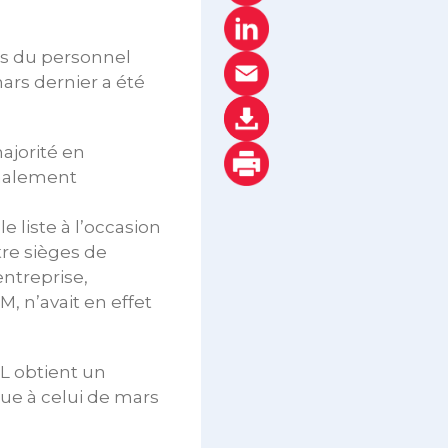
ns du personnel
mars dernier a été
majorité en
inalement
e liste à l’occasion
re sièges de
entreprise,
, n’avait en effet
BL obtient un
ique à celui de mars