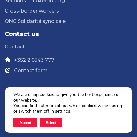
Sections in Luxembourg
Cross-border workers
ONG Solidarité syndicale
Contact us
Contact
+352 2 6543 777
Contact form
We are using cookies to give you the best experience on
our website.
Privacy Policy
You can find out more about which cookies we are using
Legal Notice
or switch them off in
settings
.
Accept
Reject
2026 © OGBL. All rights reserved.