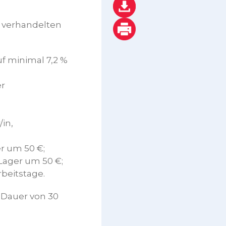
 verhandelten
f minimal 7,2 %
er
in,
er um 50 €;
 Lager um 50 €;
beitstage.
e Dauer von 30