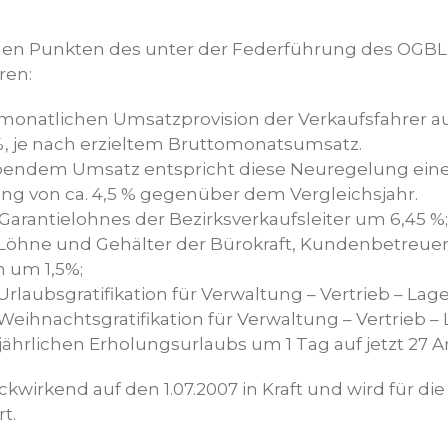
hen Punkten des unter der Federführung des OGBL
ren:
onatlichen Umsatzprovision der Verkaufsfahrer au
, je nach erzieltem Bruttomonatsumsatz.
ibendem Umsatz entspricht diese Neuregelung ein
g von ca. 4,5 % gegenüber dem Vergleichsjahr.
arantielohnes der Bezirksverkaufsleiter um 6,45 %;
öhne und Gehälter der Bürokraft, Kundenbetreuer/
 um 1,5%;
rlaubsgratifikation für Verwaltung – Vertrieb – Lag
eihnachtsgratifikation für Verwaltung – Vertrieb –
ährlichen Erholungsurlaubs um 1 Tag auf jetzt 27 Ar
ückwirkend auf den 1.07.2007 in Kraft und wird für di
t.