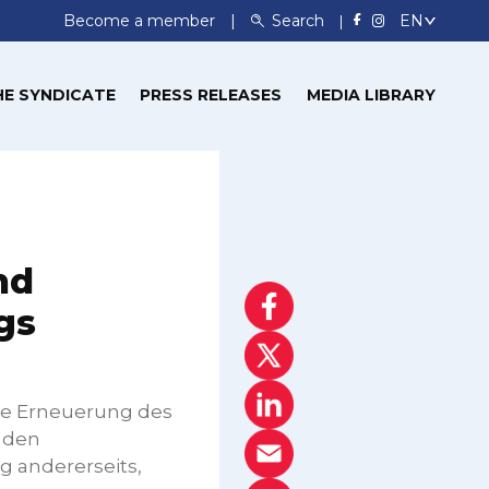
Become a member
Search
HE SYNDICATE
PRESS RELEASES
MEDIA LIBRARY
nd
gs
die Erneuerung des
n den
g andererseits,