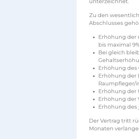
unterzeichnet.
Zu den wesentlic
Abschlusses gehö
Erhöhung der m
bis maximal 9%
Bei gleich ble
Gehaltserhöhun
Erhöhung des G
Erhöhung der L
Raumpfleger/in
Erhöhung der U
Erhöhung der W
Erhöhung des j
Der Vertrag tritt r
Monaten verlänger