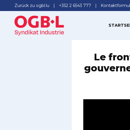
Zurück zu ogbl.lu
+352 2 6543 777
Kontaktformul
STARTSE
Le fron
gouverne