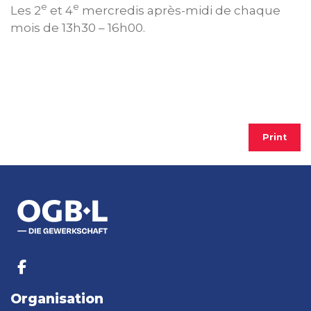
e
e
Les 2
et 4
mercredis après-midi de chaque
mois de 13h30 – 16h00.
Print
Organisation