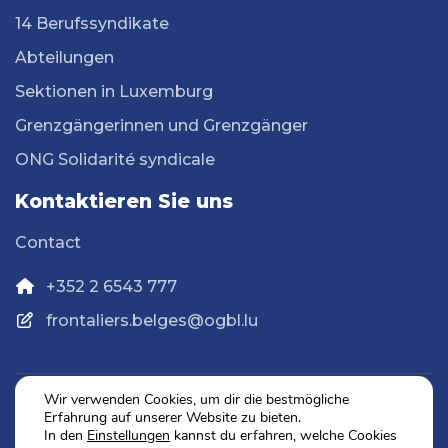
14 Berufssyndikate
Abteilungen
Sektionen in Luxemburg
Grenzgängerinnen und Grenzgänger
ONG Solidarité syndicale
Kontaktieren Sie uns
Contact
+352 2 6543 777
frontaliers.belges@ogbl.lu
Wir verwenden Cookies, um dir die bestmögliche
Erfahrung auf unserer Website zu bieten.
Datenschutz
In den
Einstellungen
kannst du erfahren, welche Cookies
Impressum