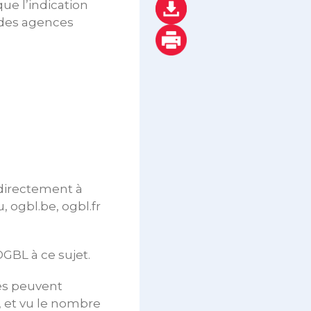
que l’indication
 des agences
directement à
, ogbl.be, ogbl.fr
GBL à ce sujet.
nés peuvent
, et vu le nombre