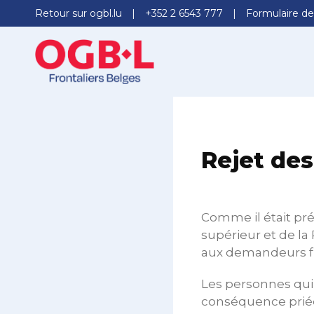
Retour sur ogbl.lu
+352 2 6543 777
Formulaire de
Rejet de
Comme il était pré
supérieur et de la
aux demandeurs fr
Les personnes qui 
conséquence priée