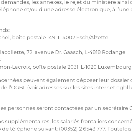
 demandes, les annexes, le rejet du ministère ainsi 
léphone et/ou d’une adresse électronique, à l’une
nds:
chel, boîte postale 149, L-4002 Esch/Alzette
acollette, 72, avenue Dr. Gaasch, L-4818 Rodange
:
mon-Lacroix, boîte postale 2031, L-1020 Luxembourg
cernées peuvent également déposer leur dossier 
e l’OGBL (voir adresses sur les sites internet ogbl.lu
 les personnes seront contactées par un secrétaire O
s supplémentaires, les salariés frontaliers concer
de téléphone suivant: (00352) 2 6543 777. Toutefois