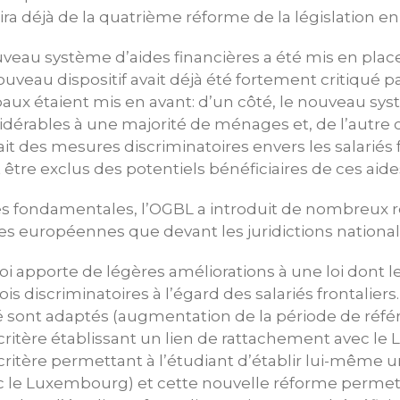
gira déjà de la quatrième réforme de la législation en
uveau système d’aides financières a été mis en place
ouveau dispositif avait déjà été fortement critiqué p
ux étaient mis en avant: d’un côté, le nouveau sys
érables à une majorité de ménages et, de l’autre 
it des mesures discriminatoires envers les salariés f
 être exclus des potentiels bénéficiaires de ces aide
ues fondamentales, l’OGBL a introduit de nombreux r
es européennes que devant les juridictions national
 loi apporte de légères améliorations à une loi dont
 discriminatoires à l’égard des salariés frontaliers. 
lité sont adaptés (augmentation de la période de réfé
critère établissant un lien de rattachement avec l
critère permettant à l’étudiant d’établir lui-même u
 le Luxembourg) et cette nouvelle réforme permet