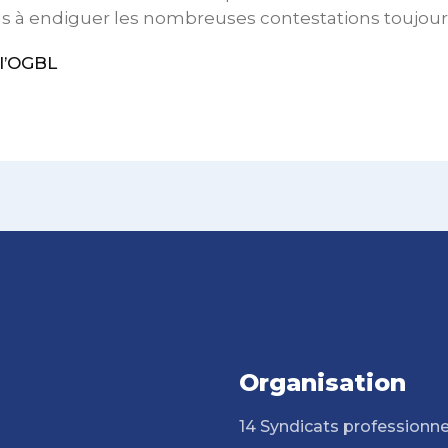
us à endiguer les nombreuses contestations toujour
l’OGBL
Organisation
14 Syndicats professionne