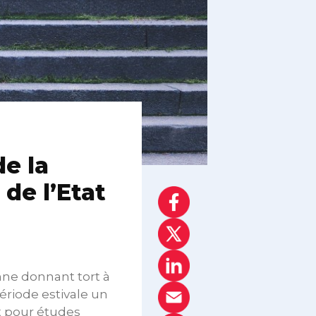
de la
 de l’Etat
ne donnant tort à
ériode estivale un
at pour études