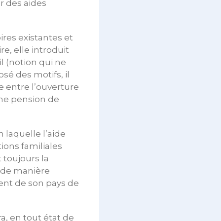
r des aides
res existantes et
re, elle introduit
l (notion qui ne
é des motifs, il
 entre l’ouverture
’une pension de
 laquelle l’aide
ions familiales
 toujours la
 de manière
ment de son pays de
a, en tout état de