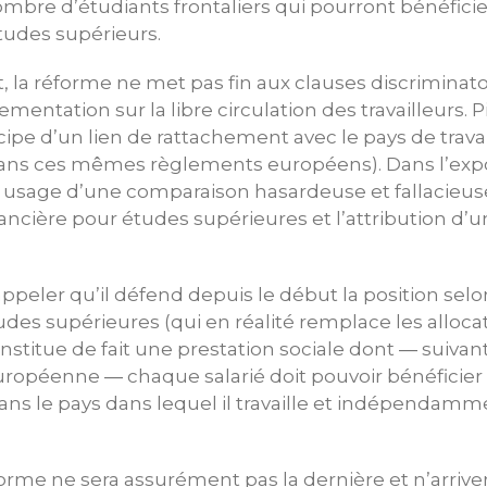
bre d’étudiants frontaliers qui pourront bénéficie
tudes supérieurs.
a réforme ne met pas fin aux clauses discriminatoi
ementation sur la libre circulation des travailleurs. Pi
ipe d’un lien de rattachement avec le pays de travai
dans ces mêmes règlements européens). Dans l’expos
 usage d’une comparaison hasardeuse et fallacieuse
financière pour études supérieures et l’attribution d
ppeler qu’il défend depuis le début la position selon
udes supérieures (qui en réalité remplace les allocat
nstitue de fait une prestation sociale dont ― suivant
ropéenne ― chaque salarié doit pouvoir bénéficier
ans le pays dans lequel il travaille et indépendam
orme ne sera assurément pas la dernière et n’arriver