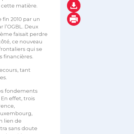
 cette matière.
 fin 2010 par un
ar l’OGBL. Deux
tème faisait perdre
côté, ce nouveau
rontaliers qui se
s financières.
ecours, tant
es.
 les fondements
En effet, trois
rence,
e Luxembourg,
n lien de
tra sans doute