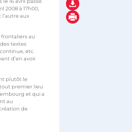
 le 16 avril passé
ril 2008 à 17h00,
 l’autre aux
 frontaliers au
 des textes
 continue, etc.
vant d’en avoir
nt plutôt le
tout premier lieu
uxembourg et qui a
ant au
création de