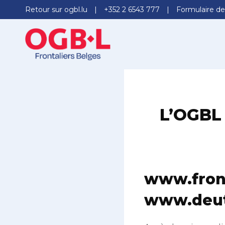
Retour sur ogbl.lu
+352 2 6543 777
Formulaire de
L’OGBL 
www.front
www.deut