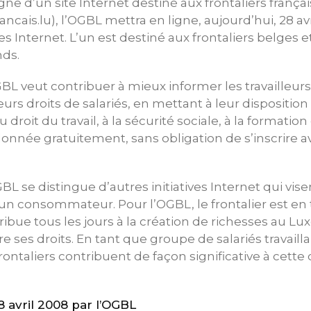
gne d’un site Internet destiné aux frontaliers français
ancais.lu), l’OGBL mettra en ligne, aujourd’hui, 28 av
 Internet. L’un est destiné aux frontaliers belges et
nds.
GBL veut contribuer à mieux informer les travailleurs
rs droits de salariés, en mettant à leur disposition
u droit du travail, à la sécurité sociale, à la formation
donnée gratuitement, sans obligation de s’inscrire a
L se distingue d’autres initiatives Internet qui vise
n consommateur. Pour l’OGBL, le frontalier est en 
tribue tous les jours à la création de richesses au L
re ses droits. En tant que groupe de salariés travaill
ontaliers contribuent de façon significative à cette 
avril 2008 par l’OGBL