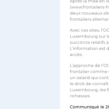
Après la mise en li
(www.frontaliers-fr
deux nouveaux sites
frontaliers allema
Avec ces sites, l’O
Luxembourg sur leu
succincts relatifs a
L’information est 
accès.
L’approche de l’OGB
frontalier comme u
un salarié qui con
le droit de connaît
Luxembourg, les fr
richesses.
Communiqué le 28 