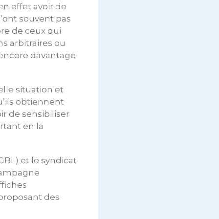
en effet avoir de
n’ont souvent pas
bre de ceux qui
s arbitraires ou
r encore davantage
le situation et
’ils obtiennent
 de sensibiliser
rtant en la
GBL) et le syndicat
 campagne
ffiches
n proposant des