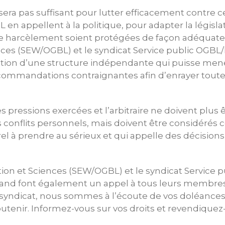
e sera pas suffisant pour lutter efficacement contr
 en appellent à la politique, pour adapter la législat
de harcèlement soient protégées de façon adéquate.
nces (SEW/OGBL) et le syndicat Service public OGB
ation d’une structure indépendante qui puisse me
commandations contraignantes afin d’enrayer tout
 pressions exercées et l’arbitraire ne doivent plus ê
 conflits personnels, mais doivent être considéré
l à prendre au sérieux et qui appelle des décisions
ion et Sciences (SEW/OGBL) et le syndicat Service p
d font également un appel à tous leurs membres:
e syndicat, nous sommes à l’écoute de vos doléance
utenir. Informez-vous sur vos droits et revendiquez-