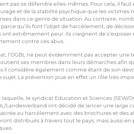
ent pas se défendre elles-mêmes. Pour cela, il faut 
urage et de la stabilité psychique que les victimes 
prises dans ce genre de situation. Au contraire, nom
parce qu’ils font l’objet de harcèlement, de décision
s ont extrêmement peur. Ils craignent de s’expose
ertement contre ces abus.
at, l’OGBL ne peut évidemment pas accepter une tel
soutient ses membres dans leurs démarches afin qu
s il considère également comme étant de son devoir
e sujet. La prévention joue en effet un rôle très impo
ur laquelle, le syndicat Education et Sciences (SEW/O
BL/Landesverband ont décidé de lancer une large
sacrée au harcèlement avec des brochures et des a
eront distribués à travers tout le pays, mais aussi e
ques.