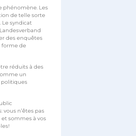
e ce phénomène. Les
ion de telle sorte
 Le syndicat
L/Landesverband
ner des enquêtes
e forme de
tre réduits à des
s comme un
 politiques
ublic
 vous n’êtes pas
s et sommes à vos
les!