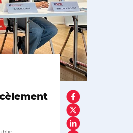
rcèlement
ublic