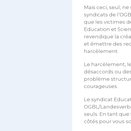
Mais ceci, seul, n
syndicats de l’OGBL
que les victimes 
Education et Scie
revendique la cré
et émettre des re
harcèlement.
Le harcèlement, les
désaccords ou des
problème structure
courageuses.
Le syndicat Educat
OGBL/Landesverban
seuls. En tant qu
côtés pour vous so