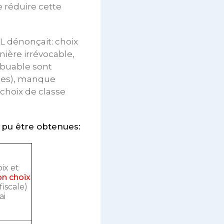
e réduire cette
BL dénonçait: choix
nière irrévocable,
ibuable sont
lges), manque
 choix de classe
t pu être obtenues:
ix et
on choix
iscale)
ai