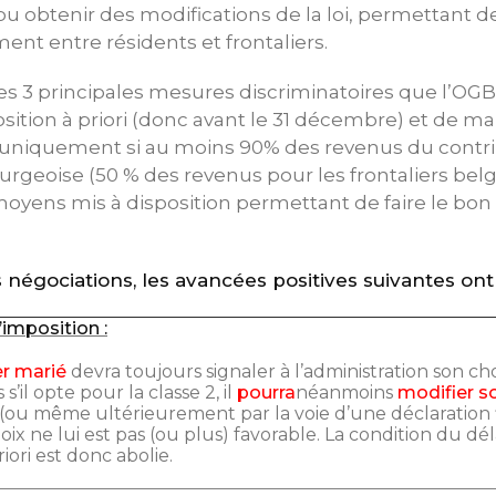
 pu obtenir des modifications de la loi, permettant d
ment entre résidents et frontaliers.
 les 3 principales mesures discriminatoires que l’OG
osition à priori (donc avant le 31 décembre) et de ma
 2 uniquement si au moins 90% des revenus du contr
urgeoise (50 % des revenus pour les frontaliers be
moyens mis à disposition permettant de faire le bon
 négociations, les avancées positives suivantes on
’imposition :
er marié
devra toujours signaler à l’administration son cho
’il opte pour la classe 2, il
pourra
néanmoins
modifier s
 (ou même ultérieurement par la voie d’une déclaration f
hoix ne lui est pas (ou plus) favorable. La condition du dél
iori est donc abolie.