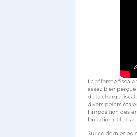
La réforme fiscale
assez bien perçue 
de la charge fiscal
divers points étai
l’imposition des e
l’inflation et le t
Sur ce dernier poi