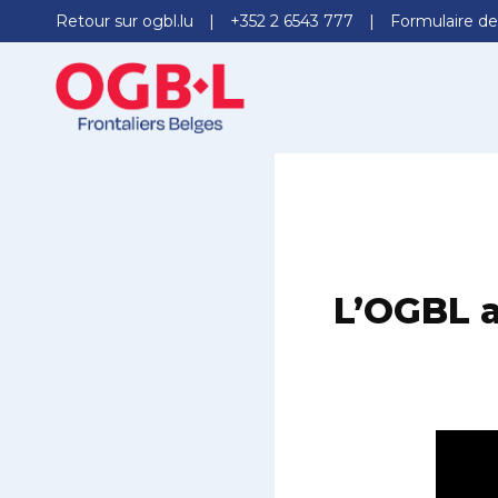
Retour sur ogbl.lu
+352 2 6543 777
Formulaire de
L’OGBL a