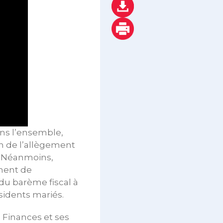
ans l’ensemble,
n de l’allègement
é. Néanmoins,
ement de
du barème fiscal à
ésidents mariés.
s Finances et ses