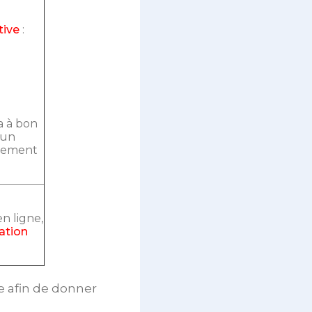
tive
:
a à bon
 un
alement
n ligne,
ation
e afin de donner