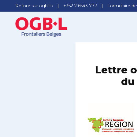
Retour sur ogbl.lu
+352 2 6543 777
Formulaire de
Lettre o
du