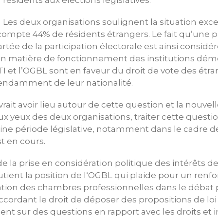
résidents aux élections législatives.
Les deux organisations soulignent la situation exc
mpte 44% de résidents étrangers. Le fait qu’une pa
artée de la participation électorale est ainsi consi
 en matière de fonctionnement des institutions dém
 et l’OGBL sont en faveur du droit de vote des étr
pendamment de leur nationalité.
rait avoir lieu autour de cette question et la nouv
ux yeux des deux organisations, traiter cette quest
ine période législative, notamment dans le cadre de 
t en cours.
de la prise en considération politique des intérêts de
utient la position de l‘OGBL qui plaide pour un ren
tion des chambres professionnelles dans le débat p
cordant le droit de déposer des propositions de lo
 sur des questions en rapport avec les droits et i