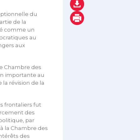
eptionnelle du
rtie de la
déré comme un
ocratiques au
angers aux
elle Chambre des
ion importante au
la révision de la
s frontaliers fut
forcement des
olitique, par
i à la Chambre des
ntérêts des