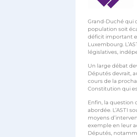
Grand-Duché qui co
population soit éc
déficit important
Luxembourg. L’ASTI
législatives, indé
Un large débat dev
Députés devrait, a
cours de la procha
Constitution qui es
Enfin, la question 
abordée. L’ASTI so
moyens d’interven
exemple en leur ac
Députés, notamment