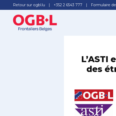
Retour sur ogbl.lu
+352 2 6543 777
Formulaire de
L’ASTI e
des ét