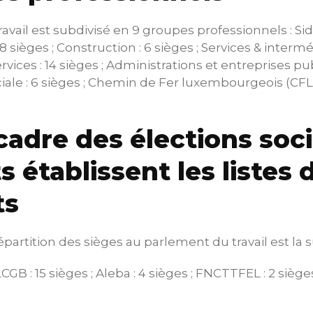
vail est subdivisé en 9 groupes professionnels : Sidé
 8 sièges ; Construction : 6 sièges ; Services & intermé
ervices : 14 sièges ; Administrations et entreprises pub
iale : 6 sièges ; Chemin de Fer luxembourgeois (CFL) 
.
cadre des élections soci
s établissent les listes 
ts
partition des sièges au parlement du travail est la s
CGB : 15 sièges ; Aleba : 4 sièges ; FNCTTFEL : 2 sièges 