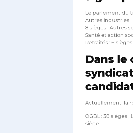
Le parlement du tra
Autres industries :
8 sièges ; Autres s
Santé et action soc
Retraités : 6 sièges
Dans le 
syndicat
candida
Actuellement, la ré
OGBL : 38 sièges ; L
siège.