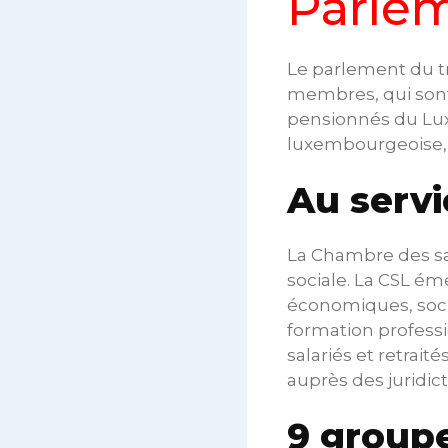
Parlem
Le parlement du tr
membres, qui sont l
pensionnés du Luxe
luxembourgeoise, le
Au servi
La Chambre des sal
sociale. La CSL éme
économiques, soci
formation professi
salariés et retrait
auprès des juridicti
9 groupe