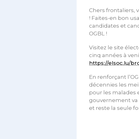
Chers frontaliers,
! Faites-en bon usa
candidates et cand
OGBL !
Visitez le site éle
cinq années à ven
https://elsoc.lu/b
En renforçant l’OG
décennies les meill
pour les malades et
gouvernement va à 
et reste la seule f