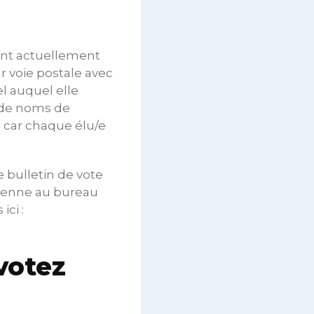
ont actuellement
r voie postale avec
l auquel elle
s de noms de
, car chaque élu/e
e bulletin de vote
vienne au bureau
ici :
 votez