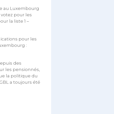
ique au Luxembourg
 votez pour les
r la liste 1 –
dications pour les
Luxembourg :
depuis des
our les pensionnés,
ue la politique du
OGBL a toujours été