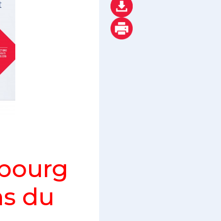
bourg
ns du