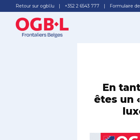
Retour sur ogbl.lu
+352 2 6543 777
Formulaire de
En tan
êtes un 
lux