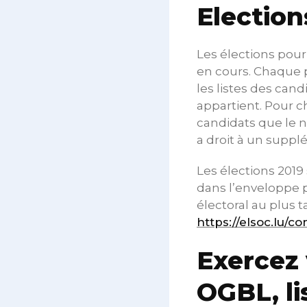
Election
Les élections pou
en cours. Chaque p
les listes des can
appartient. Pour c
candidats que le n
a droit à un supplé
Les élections 2019
dans l’enveloppe p
électoral au plus ta
https://elsoc.lu/
Exercez 
OGBL, lis