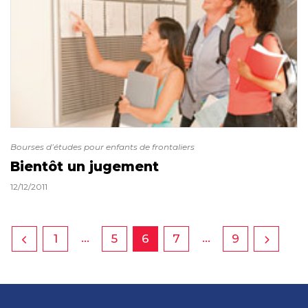
Bourses d’études pour enfants de frontaliers
Bientôt un jugement
12/12/2011
…
…
1
5
6
7
9