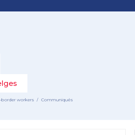
elges
s-border workers
/
Communiqués