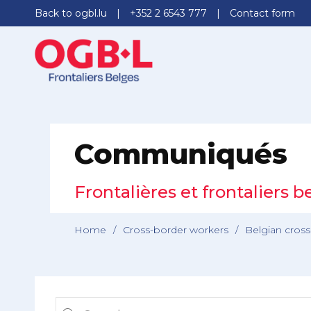
Back to ogbl.lu
+352 2 6543 777
Contact form
Communiqués
Frontalières et frontaliers b
Home
/
Cross-border workers
/
Belgian cros