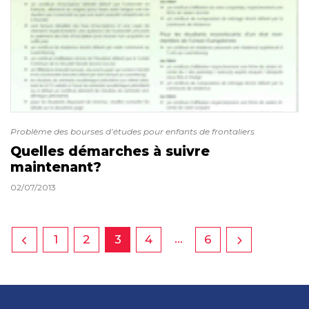
Problème des bourses d’études pour enfants de frontaliers
Quelles démarches à suivre
maintenant?
02/07/2013
…
1
2
3
4
6