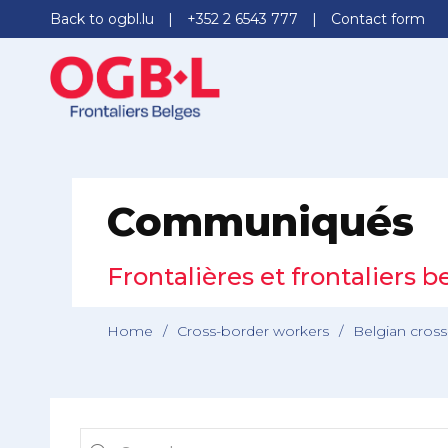
Back to ogbl.lu
+352 2 6543 777
Contact form
Communiqués
Frontalières et frontaliers b
Home
/
Cross-border workers
/
Belgian cros