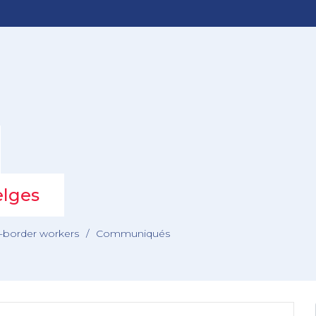
elges
s-border workers
/
Communiqués