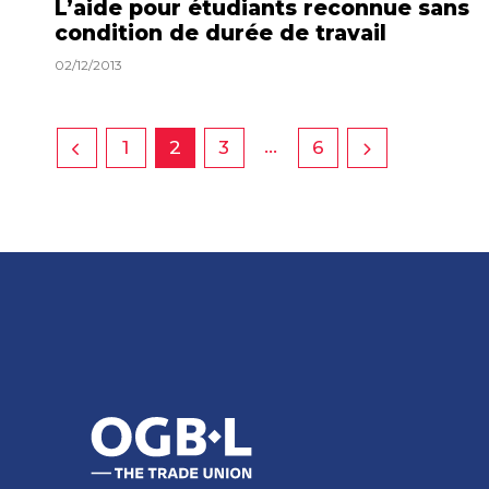
L’aide pour étudiants reconnue sans
condition de durée de travail
02/12/2013
…
1
2
3
6