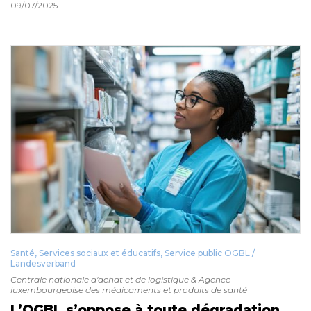
09/07/2025
Santé, Services sociaux et éducatifs
,
Service public OGBL /
Landesverband
Centrale nationale d'achat et de logistique & Agence
luxembourgeoise des médicaments et produits de santé
L’OGBL s’oppose à toute dégradation