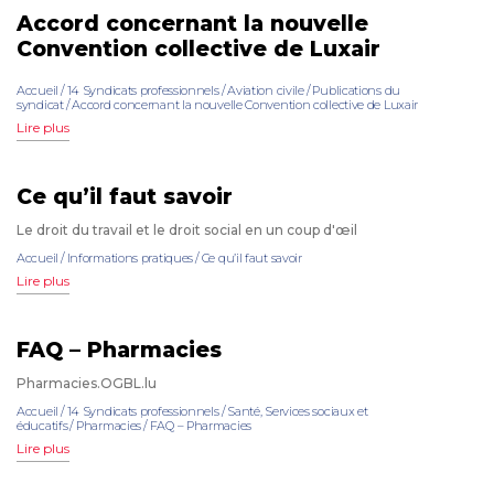
Accord concernant la nouvelle
Convention collective de Luxair
Accueil
/
14 Syndicats professionnels
/
Aviation civile
/
Publications du
syndicat
/
Accord concernant la nouvelle Convention collective de Luxair
Lire plus
Ce qu’il faut savoir
Le droit du travail et le droit social en un coup d'œil
Accueil
/
Informations pratiques
/
Ce qu’il faut savoir
Lire plus
FAQ – Pharmacies
Pharmacies.OGBL.lu
Accueil
/
14 Syndicats professionnels
/
Santé, Services sociaux et
éducatifs
/
Pharmacies
/
FAQ – Pharmacies
Lire plus