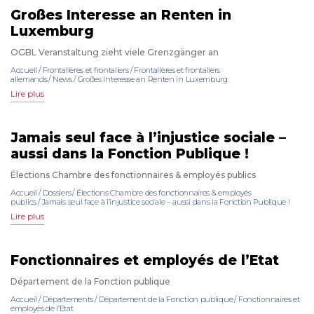
Großes Interesse an Renten in
Luxemburg
OGBL Veranstaltung zieht viele Grenzgänger an
Accueil
/
Frontalières et frontaliers
/
Frontalières et frontaliers
allemands
/
News
/
Großes Interesse an Renten in Luxemburg
Lire plus
Jamais seul face à l’injustice sociale –
aussi dans la Fonction Publique !
Élections Chambre des fonctionnaires & employés publics
Accueil
/
Dossiers
/
Élections Chambre des fonctionnaires & employés
publics
/
Jamais seul face à l’injustice sociale – aussi dans la Fonction Publique !
Lire plus
Fonctionnaires et employés de l’Etat
Département de la Fonction publique
Accueil
/
Départements
/
Département de la Fonction publique
/
Fonctionnaires et
employés de l’Etat